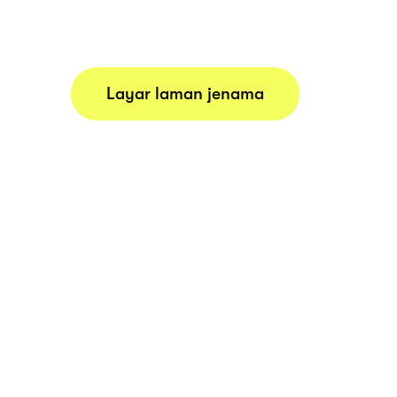
Layar laman jenama