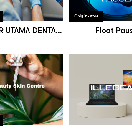
Only in-store
BANGSAR UTAMA DENTAL CLINIC
Float Pau