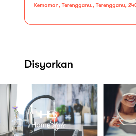
Kemaman, Terengganu., Terengganu, 24
Disyorkan