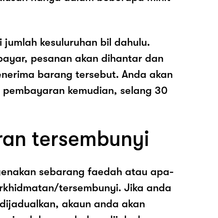
i jumlah kesuluruhan bil dahulu.
ayar, pesanan akan dihantar dan
nerima barang tersebut. Anda akan
pembayaran kemudian, selang 30
ran tersembunyi
genakan sebarang faedah atau apa-
rkhidmatan/tersembunyi. Jika anda
 dijadualkan, akaun anda akan