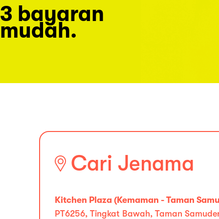
3 bayaran
mudah.
Cari Jenama
Kitchen Plaza (Kemaman - Taman Samu
PT6256, Tingkat Bawah, Taman Samudera