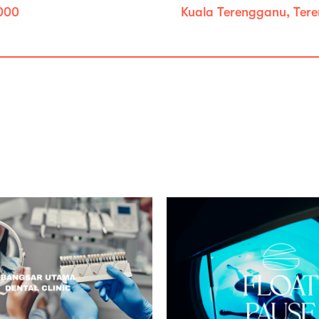
000
Kuala Terengganu, Ter