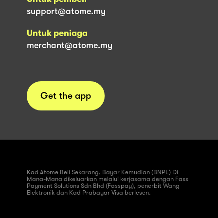
support@atome.my
Untuk peniaga
merchant@atome.my
Get the app
Kad Atome Beli Sekarang, Bayar Kemudian (BNPL) Di
Mana-Mana dikeluarkan melalui kerjasama dengan Fass
Payment Solutions Sdn Bhd (Fasspay), penerbit Wang
Elektronik dan Kad Prabayar Visa berlesen.