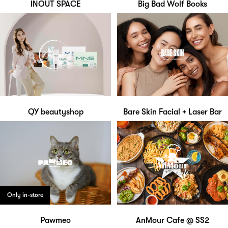
INOUT SPACE
Big Bad Wolf Books
QY beautyshop
Bare Skin Facial + Laser Bar
Only in-store
Pawmeo
AnMour Cafe @ SS2