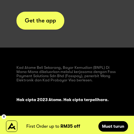
Get the app
Kad Atome Beli Sekarang, Bayar Kemudian (BNPL) Di
Mana-Mana dikeluarkan melalui kerjasama dengan Fass
Payment Solutions Sdn Bhd (Fasspay), penerbit Wang
Elektronik dan Kad Prabayar Visa berlesen.
Hak cipta 2023 Atome. Hak cipta terpelihara.
First Order up to
RM35 off
Muat turun