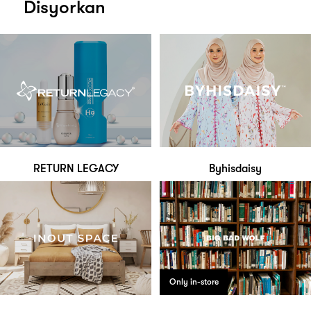
Disyorkan
RETURN LEGACY
Byhisdaisy
Only in-store