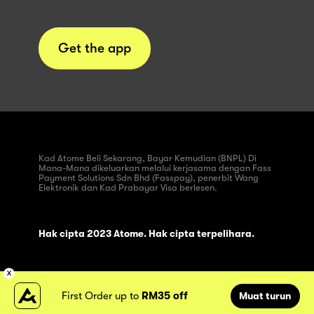
Get the app
Kad Atome Beli Sekarang, Bayar Kemudian (BNPL) Di
Mana-Mana dikeluarkan melalui kerjasama dengan Fass
Payment Solutions Sdn Bhd (Fasspay), penerbit Wang
Elektronik dan Kad Prabayar Visa berlesen.
Hak cipta 2023 Atome. Hak cipta terpelihara.
First Order up to
RM35 off
Muat turun