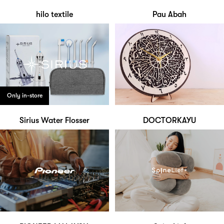
hilo textile
Pau Abah
Only in-store
Sirius Water Flosser
DOCTORKAYU