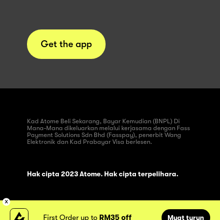
Get the app
Kad Atome Beli Sekarang, Bayar Kemudian (BNPL) Di
Mana-Mana dikeluarkan melalui kerjasama dengan Fass
Payment Solutions Sdn Bhd (Fasspay), penerbit Wang
Elektronik dan Kad Prabayar Visa berlesen.
Hak cipta 2023 Atome. Hak cipta terpelihara.
First Order up to
RM35 off
Muat turun