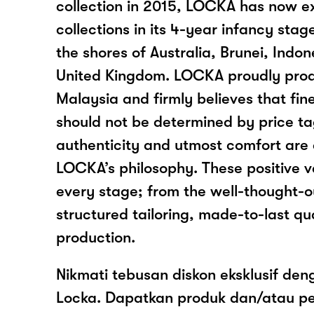
collection in 2015, LOCKA has now e
collections in its 4-year infancy st
the shores of Australia, Brunei, Indo
United Kingdom. LOCKA proudly produ
Malaysia and firmly believes that fin
should not be determined by price tag
authenticity and utmost comfort are 
LOCKA’s philosophy. These positive v
every stage; from the well-thought-o
structured tailoring, made-to-last qu
production.
Nikmati tebusan diskon eksklusif de
Locka. Dapatkan produk dan/atau p