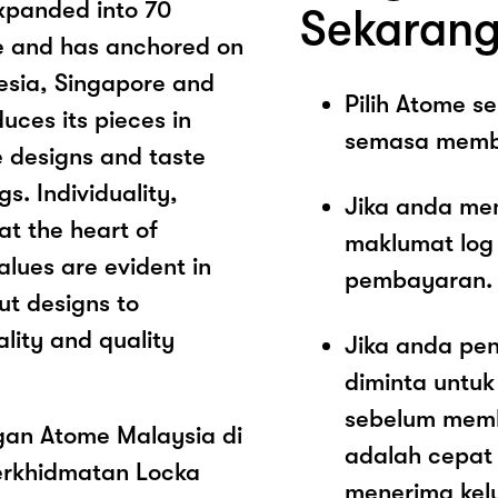
xpanded into 70
Sekarang
age and has anchored on
nesia, Singapore and
Pilih Atome 
ces its pieces in
semasa memb
e designs and taste
s. Individuality,
Jika anda me
at the heart of
maklumat log
alues are evident in
pembayaran.
ut designs to
ality and quality
Jika anda pe
diminta untu
sebelum memb
ngan Atome Malaysia di
adalah cepat
erkhidmatan Locka
menerima kel