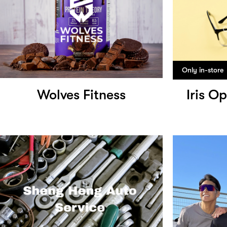
Only in-store
Wolves Fitness
Iris O