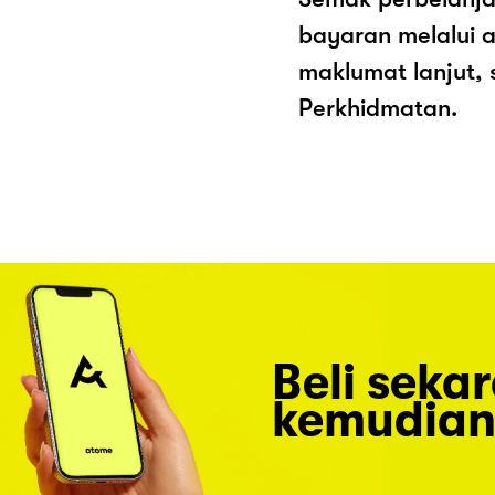
bayaran melalui a
maklumat lanjut, 
Perkhidmatan.
Beli seka
kemudian