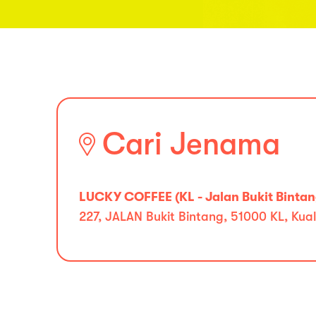
Cari Jenama
LUCKY COFFEE (KL - Jalan Bukit Bintan
227, JALAN Bukit Bintang, 51000 KL, Ku