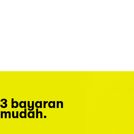
3 bayaran
mudah.