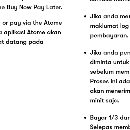
e Buy Now Pay Later.
Jika anda me
or pay via the Atome
maklumat log
 aplikasi Atome akan
pembayaran.
at datang pada
Jika anda pe
diminta untu
sebelum mem
Proses ini a
akan menerim
minit saja.
Bayar 1/3 dar
Selepas memb