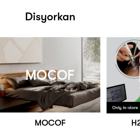
Disyorkan
Only in-store
MOCOF
H