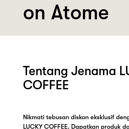
on Atome
Tentang Jenama 
COFFEE
Nikmati tebusan diskon eksklusif de
LUCKY COFFEE. Dapatkan produk da