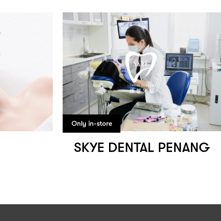
Only in-store
SKYE DENTAL PENANG