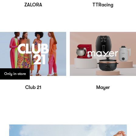
ZALORA
TTRacing
Only in-store
Club 21
Mayer