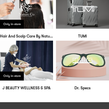
Only in-store
Hair And Scalp Care By Nature Co
TUMI
Only in-store
J BEAUTY WELLNESS & SPA
Dr. Specs