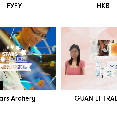
FYFY
HKB
ars Archery
GUAN LI TRA