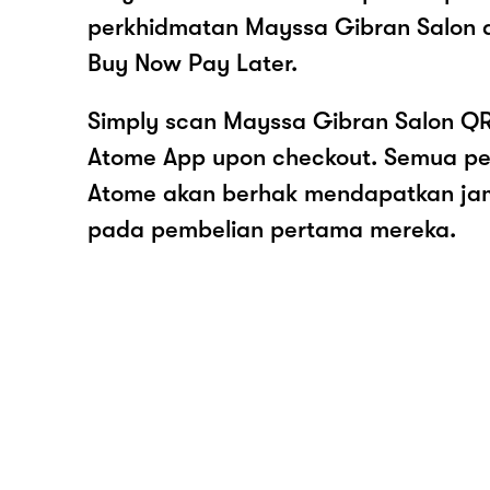
perkhidmatan Mayssa Gibran Salon 
Buy Now Pay Later.
Simply scan Mayssa Gibran Salon QR
Atome App upon checkout. Semua pe
Atome akan berhak mendapatkan ja
pada pembelian pertama mereka.