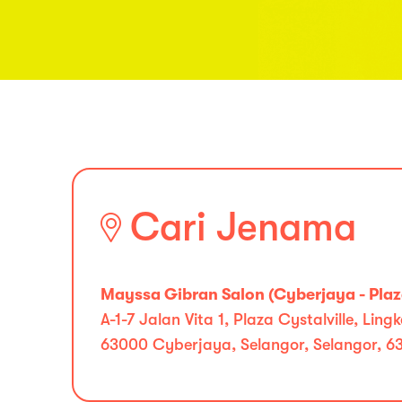
Cari Jenama
Mayssa Gibran Salon (Cyberjaya - Plaza
A-1-7 Jalan Vita 1, Plaza Cystalville, Lin
63000 Cyberjaya, Selangor, Selangor, 6