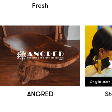
Fresh
Only in-store
ANGRED
St