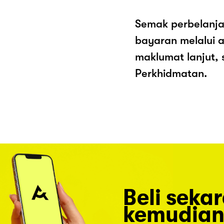
Semak perbelanja
bayaran melalui a
maklumat lanjut, 
Perkhidmatan.
Beli seka
kemudian