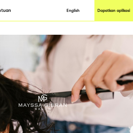
ntuan
English
Dapatkan aplikasi