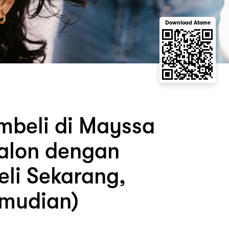
Download Atome
beli di Mayssa
alon dengan
eli Sekarang,
mudian)