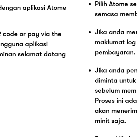
Pilih Atome 
dengan aplikasi Atome
semasa memb
Jika anda me
 code or pay via the
maklumat log
ngguna aplikasi
pembayaran.
minan selamat datang
Jika anda pe
diminta untu
sebelum memb
Proses ini a
akan menerim
minit saja.