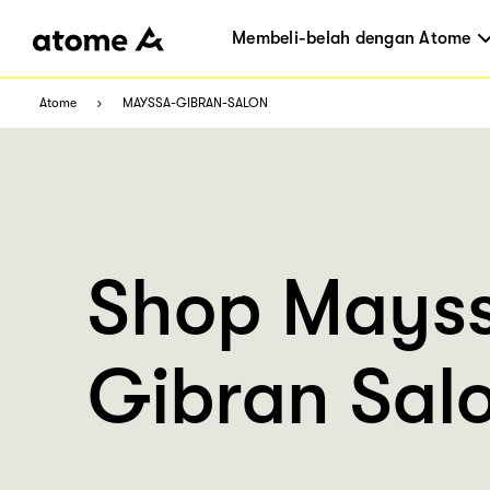
Membeli-belah dengan Atome
Atome
MAYSSA-GIBRAN-SALON
Shop Mays
Gibran Sal