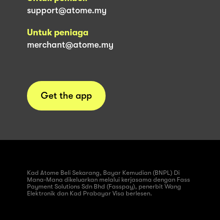
support@atome.my
Untuk peniaga
merchant@atome.my
Get the app
Kad Atome Beli Sekarang, Bayar Kemudian (BNPL) Di
Mana-Mana dikeluarkan melalui kerjasama dengan Fass
Payment Solutions Sdn Bhd (Fasspay), penerbit Wang
Elektronik dan Kad Prabayar Visa berlesen.