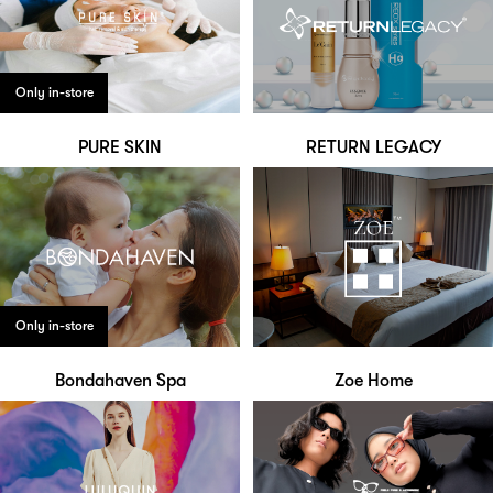
Only in-store
PURE SKIN
RETURN LEGACY
Only in-store
Bondahaven Spa
Zoe Home