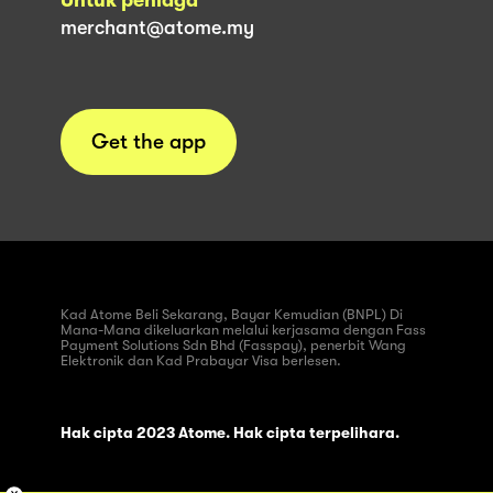
merchant@atome.my
Get the app
Kad Atome Beli Sekarang, Bayar Kemudian (BNPL) Di
Mana-Mana dikeluarkan melalui kerjasama dengan Fass
Payment Solutions Sdn Bhd (Fasspay), penerbit Wang
Elektronik dan Kad Prabayar Visa berlesen.
Hak cipta 2023 Atome. Hak cipta terpelihara.