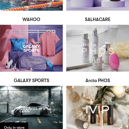
WAHOO
SALHACARE
GALAXY SPORTS
Arcta PHOS
Only in-store