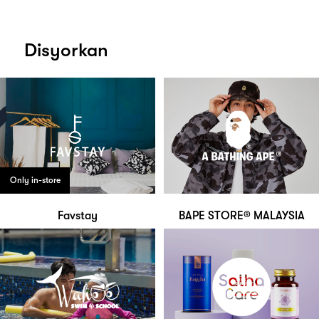
Disyorkan
Only in-store
Favstay
BAPE STORE®️ MALAYSIA