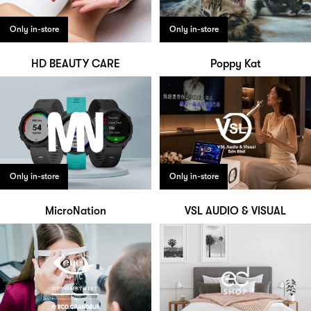
Only in-store
Only in-store
HD BEAUTY CARE
Poppy Kat
Only in-store
Only in-store
MicroNation
VSL AUDIO & VISUAL