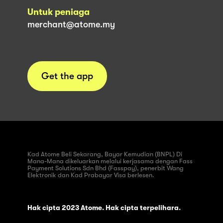
Untuk peniaga
merchant@atome.my
Get the app
Kad Atome Beli Sekarang, Bayar Kemudian (BNPL) Di
Mana-Mana dikeluarkan melalui kerjasama dengan Fass
Payment Solutions Sdn Bhd (Fasspay), penerbit Wang
Elektronik dan Kad Prabayar Visa berlesen.
Hak cipta 2023 Atome. Hak cipta terpelihara.