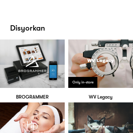
Disyorkan
Only in-store
BROGRAMMER
WV Legacy