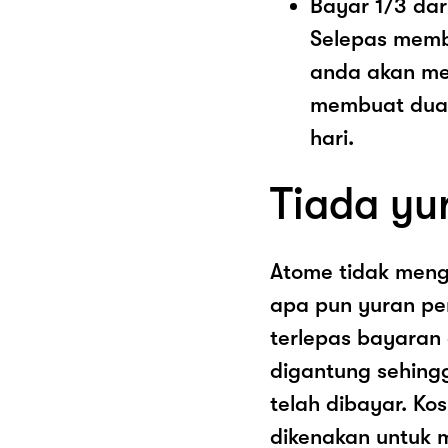
Bayar 1/3 dar
Selepas memb
anda akan me
membuat dua 
hari.
Tiada yu
Atome tidak men
apa pun yuran pe
terlepas bayaran
digantung sehing
telah dibayar. K
dikenakan untuk 