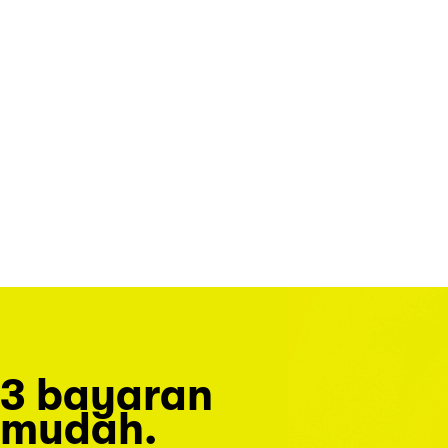
3 bayaran
mudah.