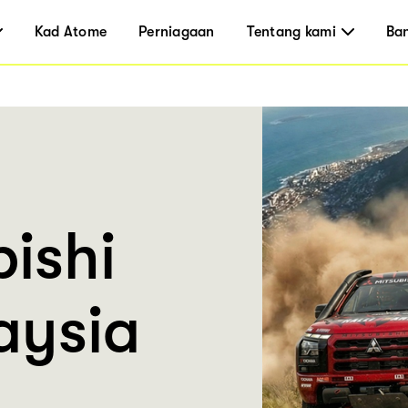
Kad Atome
Perniagaan
Tentang kami
Ba
ishi
aysia