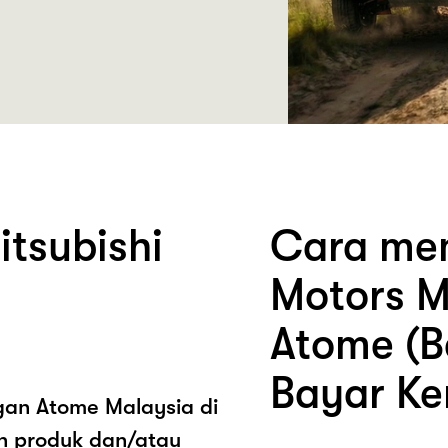
tsubishi
Cara mem
Motors M
Atome (B
Bayar Ke
ngan Atome Malaysia di
an produk dan/atau