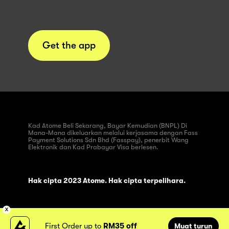
Get the app
Kad Atome Beli Sekarang, Bayar Kemudian (BNPL) Di
Mana-Mana dikeluarkan melalui kerjasama dengan Fass
Payment Solutions Sdn Bhd (Fasspay), penerbit Wang
Elektronik dan Kad Prabayar Visa berlesen.
Hak cipta 2023 Atome. Hak cipta terpelihara.
First Order up to
RM35 off
Muat turun