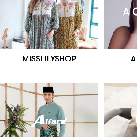
MISSLILYSHOP
A