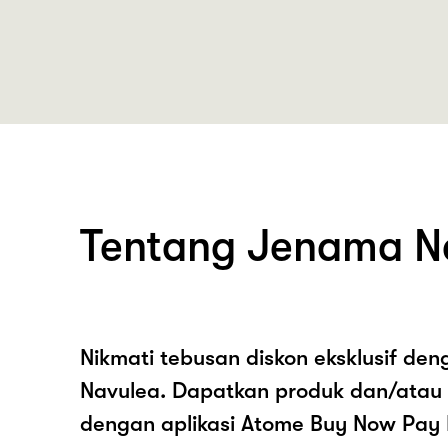
Tentang Jenama N
Nikmati tebusan diskon eksklusif de
Navulea. Dapatkan produk dan/atau
dengan aplikasi Atome Buy Now Pay 