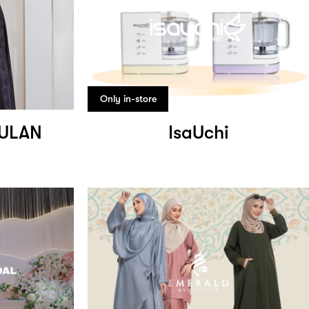
Only in-store
ULAN
IsaUchi