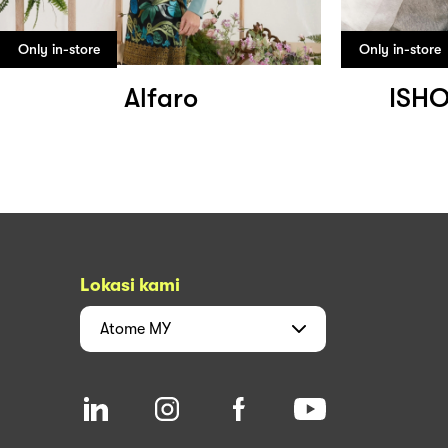
Only in-store
Only in-store
Alfaro
ISH
Lokasi kami
Atome
MY