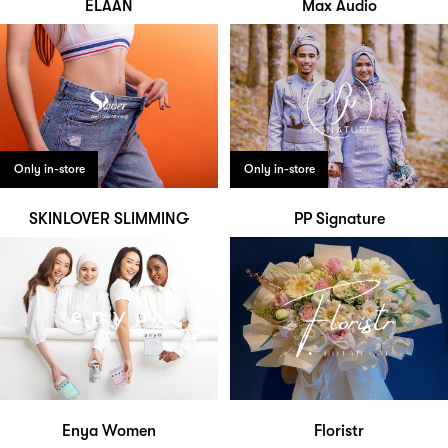
ELAAN
Max Audio
Only in-store
Only in-store
SKINLOVER SLIMMING
PP Signature
Enya Women
Floristr