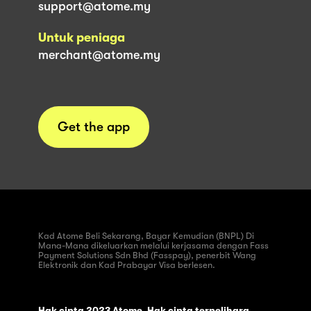
support@atome.my
Untuk peniaga
merchant@atome.my
Get the app
Kad Atome Beli Sekarang, Bayar Kemudian (BNPL) Di
Mana-Mana dikeluarkan melalui kerjasama dengan Fass
Payment Solutions Sdn Bhd (Fasspay), penerbit Wang
Elektronik dan Kad Prabayar Visa berlesen.
Hak cipta 2023 Atome. Hak cipta terpelihara.