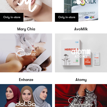
Only in-store
Only in-store
Mary Chia
AvoMilk
Enhanze
Atomy