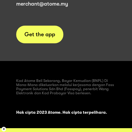
merchant@atome.my
Get the app
Kad Atome Beli Sekarang, Bayar Kemudian (BNPL) Di
Mana-Mana dikeluarkan melalui kerjasama dengan Fass
Payment Solutions Sdn Bhd (Fasspay), penerbit Wang
Elektronik dan Kad Prabayar Visa berlesen.
Hak cipta 2023 Atome. Hak cipta terpelihara.