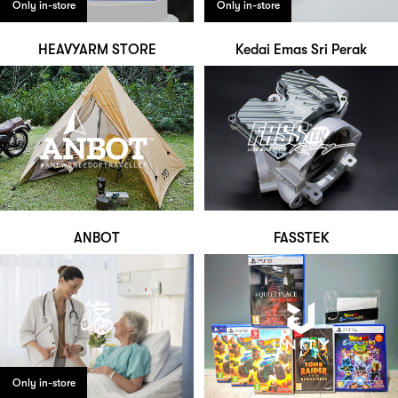
Only in-store
Only in-store
HEAVYARM STORE
Kedai Emas Sri Perak
ANBOT
FASSTEK
Only in-store