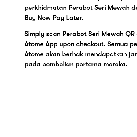
perkhidmatan Perabot Seri Mewah d
Buy Now Pay Later.
Simply scan Perabot Seri Mewah QR 
Atome App upon checkout. Semua pe
Atome akan berhak mendapatkan ja
pada pembelian pertama mereka.