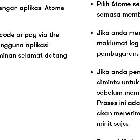
Pilih Atome 
engan aplikasi Atome
semasa memb
Jika anda me
code or pay via the
maklumat log
ngguna aplikasi
pembayaran.
minan selamat datang
Jika anda pe
diminta untu
sebelum memb
Proses ini a
akan menerim
minit saja.