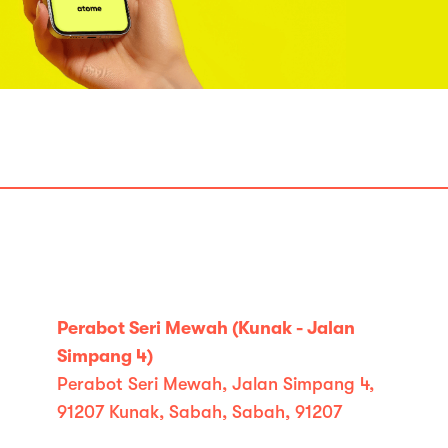
Perabot Seri Mewah (Kunak - Jalan
Simpang 4)
Perabot Seri Mewah, Jalan Simpang 4,
91207 Kunak, Sabah, Sabah, 91207