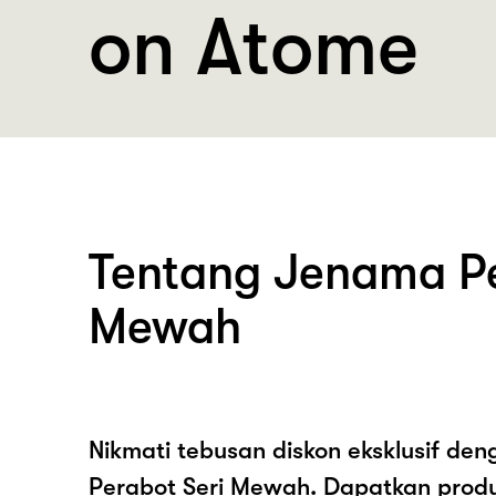
on Atome
Tentang Jenama Pe
Mewah
Nikmati tebusan diskon eksklusif de
Perabot Seri Mewah. Dapatkan prod