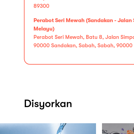
89300
Perabot Seri Mewah (Sandakan - Jala
Melayu)
Perabot Seri Mewah, Batu 8, Jalan Sim
90000 Sandakan, Sabah, Sabah, 90000
Disyorkan