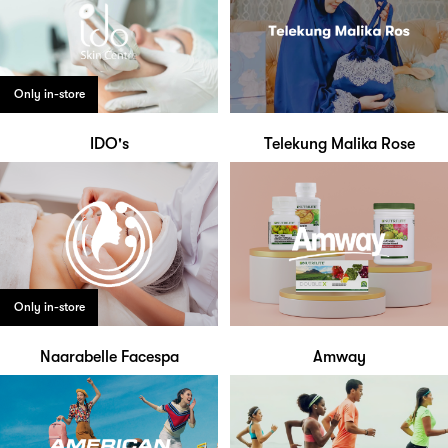
Only in-store
IDO's
Telekung Malika Rose
Only in-store
Naarabelle Facespa
Amway