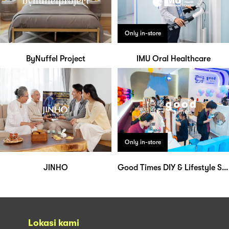
Only in-store
ByNuffel Project
IMU Oral Healthcare
Only in-store
JINHO
Good Times DIY & Lifestyle Studio
Lokasi kami