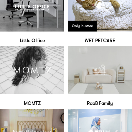
Only in-store
Little Office
iVET PETCARE
MOMTZ
RaaB Family