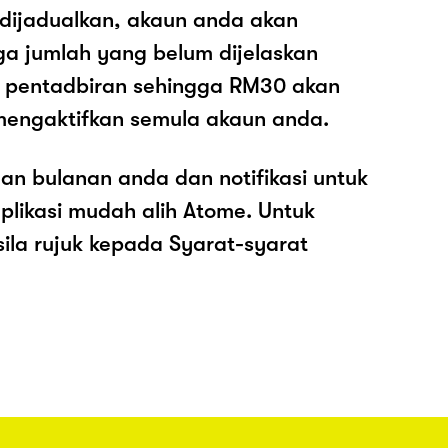
 dijadualkan, akaun anda akan
ga jumlah yang belum dijelaskan
os pentadbiran sehingga RM30 akan
mengaktifkan semula akaun anda.
an bulanan anda dan notifikasi untuk
plikasi mudah alih Atome. Untuk
sila rujuk kepada Syarat-syarat