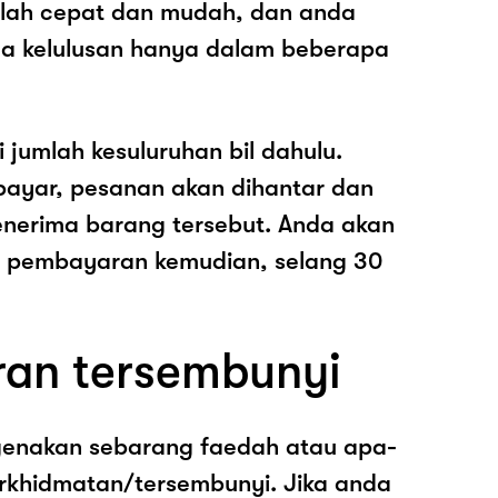
dalah cepat dan mudah, dan anda
a kelulusan hanya dalam beberapa
i jumlah kesuluruhan bil dahulu.
ayar, pesanan akan dihantar dan
nerima barang tersebut. Anda akan
pembayaran kemudian, selang 30
ran tersembunyi
genakan sebarang faedah atau apa-
rkhidmatan/tersembunyi. Jika anda