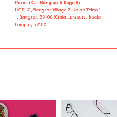
Puras (KL - Bangsar Village II)
UGF-12, Bangsar Village 2, Jalan Telawi
1, Bangsar, 59100 Kuala Lumpur; , Kuala
Lumpur, 59100