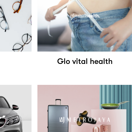
Glo vital health