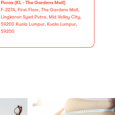
Puras (KL - The Gardens Mall)
F-227A, First Floor, The Gardens Mall,
Lingkaran Syed Putra, Mid Valley City,
59200 Kuala Lumpur, Kuala Lumpur,
59200