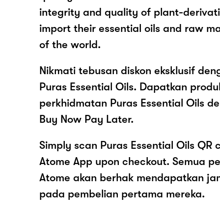
integrity and quality of plant-derivat
import their essential oils and raw ma
of the world.
Nikmati tebusan diskon eksklusif de
Puras Essential Oils. Dapatkan prod
perkhidmatan Puras Essential Oils d
Buy Now Pay Later.
Simply scan Puras Essential Oils QR 
Atome App upon checkout. Semua pe
Atome akan berhak mendapatkan ja
pada pembelian pertama mereka.