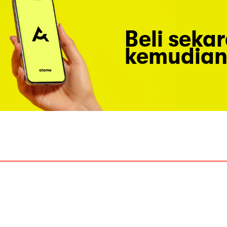
Beli seka
kemudian