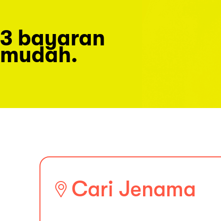
3 bayaran
mudah.
Cari Jenama