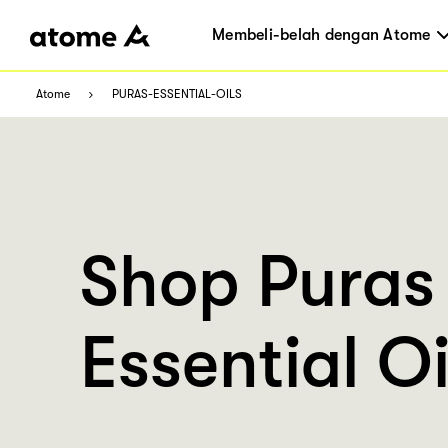
Membeli-belah dengan Atome
Atome
PURAS-ESSENTIAL-OILS
Shop Puras
Essential Oi