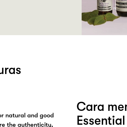
uras
Cara mem
or natural and good
Essentia
ure the authenticity,