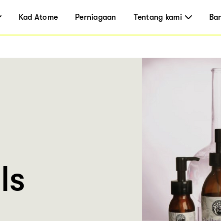
Kad Atome
Perniagaan
Tentang kami
Ba
ls