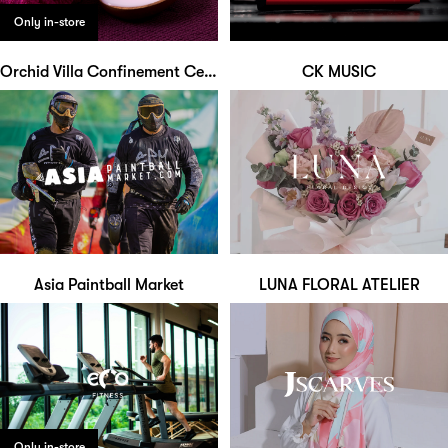
Only in-store
Orchid Villa Confinement Centre
CK MUSIC
Asia Paintball Market
LUNA FLORAL ATELIER
Only in-store