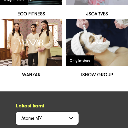
ECO FITNESS
JSCARVES
Only in-store
WANZAR
ISHOW GROUP
Lokasi kami
Atome
MY