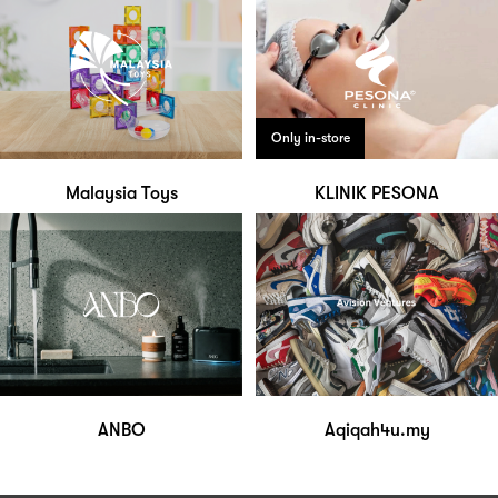
Only in-store
Malaysia Toys
KLINIK PESONA
ANBO
Aqiqah4u.my