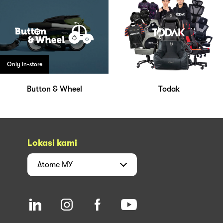
Only in-store
Button & Wheel
Todak
Lokasi kami
Atome
MY