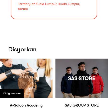
Territory of Kuala Lumpur, Kuala Lumpur,
50480
Disyorkan
Only in-store
A-Saloon Academy
SAS GROUP STORE