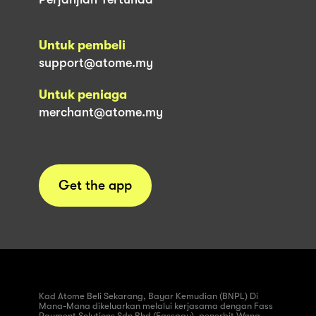
Untuk pembeli
support@atome.my
Untuk peniaga
merchant@atome.my
Get the app
Kad Atome Beli Sekarang, Bayar Kemudian (BNPL) Di
Mana-Mana dikeluarkan melalui kerjasama dengan Fass
Payment Solutions Sdn Bhd (Fasspay), penerbit Wang