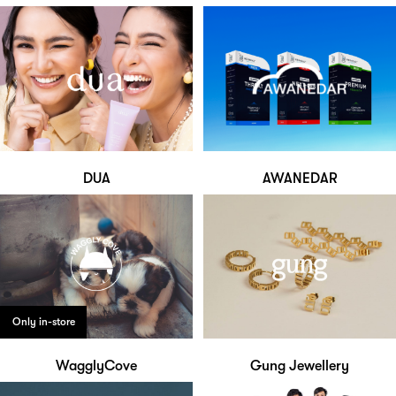
DUA
AWANEDAR
Only in-store
WagglyCove
Gung Jewellery