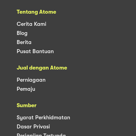
Tentang Atome
Cerita Kami
Blog
Berita
Pusat Bantuan
Jual dengan Atome
Perniagaan
Pemaju
Sumber
Syarat Perkhidmatan
Dasar Privasi
Perjanjian Tertunda