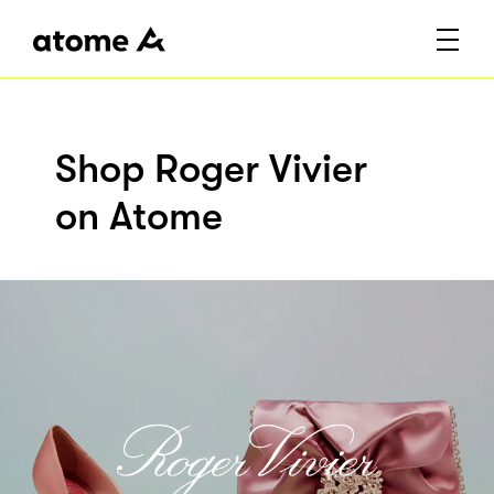
Shop Roger Vivier
on Atome