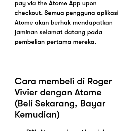
pay via the Atome App upon
checkout. Semua pengguna aplikasi
Atome akan berhak mendapatkan
jaminan selamat datang pada
pembelian pertama mereka.
Cara membeli di Roger
Vivier dengan Atome
(Beli Sekarang, Bayar
Kemudian)