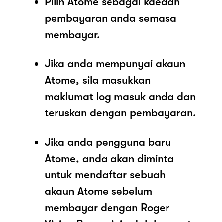
Pilih Atome sebagai kaedah
pembayaran anda semasa
membayar.
Jika anda mempunyai akaun
Atome, sila masukkan
maklumat log masuk anda dan
teruskan dengan pembayaran.
Jika anda pengguna baru
Atome, anda akan diminta
untuk mendaftar sebuah
akaun Atome sebelum
membayar dengan Roger