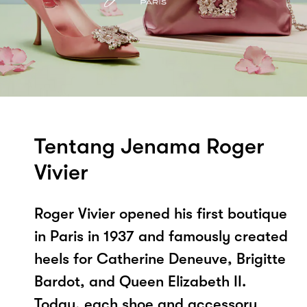
Tentang Jenama Roger
Vivier
Roger Vivier opened his first boutique
in Paris in 1937 and famously created
heels for Catherine Deneuve, Brigitte
Bardot, and Queen Elizabeth II.
Today, each shoe and accessory