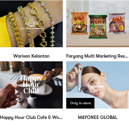
Warisan Kelantan
Faryang Multi Marketing Resources
Only in-store
Happy Hour Club Cafe & Workshop
MAYONEE GLOBAL