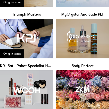
Only in-store
Triumph Masters
MyCrystal And Jade PLT
Only in-store
KPJ Batu Pahat Specialist Hospital
Body Perfect