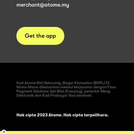
merchant@atome.my
Get the app
Kad Atome Beli Sekarang, Bayar Kemudian (BNPL) Di
Mana-Mana dikeluarkan melalui kerjasama dengan Fass
Payment Solutions Sdn Bhd (Fasspay), penerbit Wang
Elektronik dan Kad Prabayar Visa berlesen.
Hak cipta 2023 Atome. Hak cipta terpelihara.