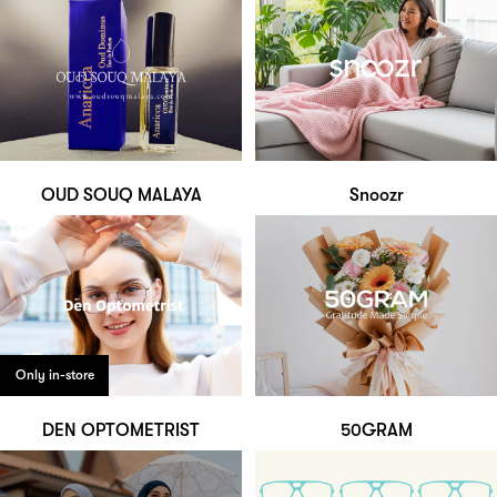
OUD SOUQ MALAYA
Snoozr
Only in-store
DEN OPTOMETRIST
50GRAM