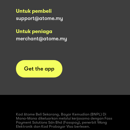
Untuk pembeli
support@atome.my
Untuk peniaga
merchant@atome.my
Get the app
Kad Atome Beli Sekarang, Bayar Kemudian (BNPL) Di
Mana-Mana dikeluarkan melalui kerjasama dengan Fass
Payment Solutions Sdn Bhd (Fasspay), penerbit Wang
Elektronik dan Kad Prabayar Visa berlesen.