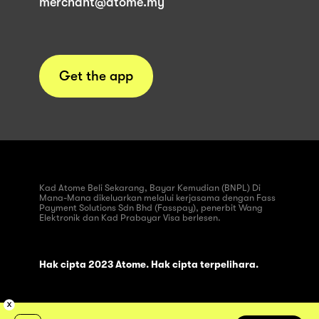
merchant@atome.my
Get the app
Kad Atome Beli Sekarang, Bayar Kemudian (BNPL) Di
Mana-Mana dikeluarkan melalui kerjasama dengan Fass
Payment Solutions Sdn Bhd (Fasspay), penerbit Wang
Elektronik dan Kad Prabayar Visa berlesen.
Hak cipta 2023 Atome. Hak cipta terpelihara.