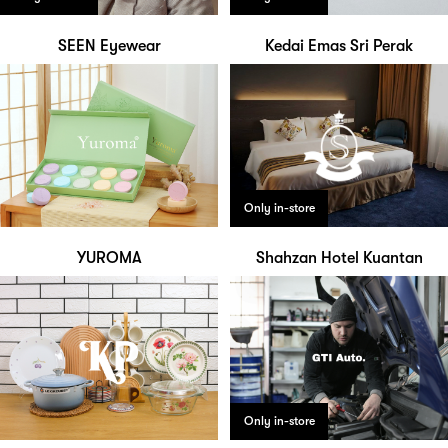
SEEN Eyewear
Kedai Emas Sri Perak
Only in-store
YUROMA
Shahzan Hotel Kuantan
Only in-store