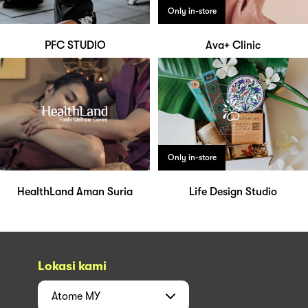
Only in-store
PFC STUDIO
Ava+ Clinic
Only in-store
HealthLand Aman Suria
Life Design Studio
Lokasi kami
Atome
MY