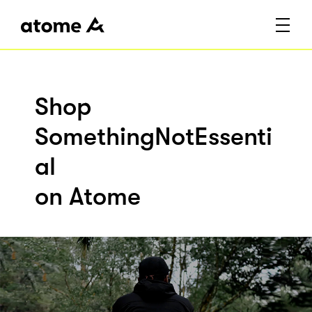
Shop
SomethingNotEssenti
al
on Atome