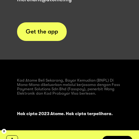
Get the app
Kad Atome Beli Sekarang, Bayar Kemudian (BNPL) Di
Mana-Mana dikeluarkan melalui kerjasama dengan Fass
Payment Solutions Sdn Bhd (Fasspay), penerbit Wang
Elektronik dan Kad Prabayar Visa berlesen.
Hak cipta 2023 Atome. Hak cipta terpelihara.