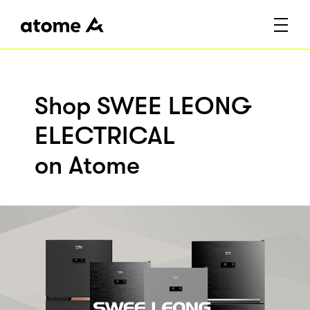
Shop SWEE LEONG
ELECTRICAL
on Atome