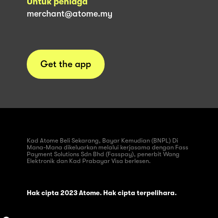
Untuk peniaga
merchant@atome.my
Get the app
Kad Atome Beli Sekarang, Bayar Kemudian (BNPL) Di
Mana-Mana dikeluarkan melalui kerjasama dengan Fass
Payment Solutions Sdn Bhd (Fasspay), penerbit Wang
Elektronik dan Kad Prabayar Visa berlesen.
Hak cipta 2023 Atome. Hak cipta terpelihara.