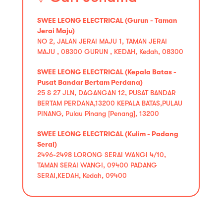
SWEE LEONG ELECTRICAL (Gurun - Taman
Jerai Maju)
NO 2, JALAN JERAI MAJU 1, TAMAN JERAI
MAJU , 08300 GURUN , KEDAH, Kedah, 08300
SWEE LEONG ELECTRICAL (Kepala Batas -
Pusat Bandar Bertam Perdana)
25 & 27 JLN, DAGANGAN 12, PUSAT BANDAR
BERTAM PERDANA,13200 KEPALA BATAS,PULAU
PINANG, Pulau Pinang [Penang], 13200
SWEE LEONG ELECTRICAL (Kulim - Padang
Serai)
2496-2498 LORONG SERAI WANGI 4/10,
TAMAN SERAI WANGI, 09400 PADANG
SERAI,KEDAH, Kedah, 09400