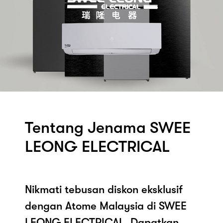
Tentang Jenama SWEE
LEONG ELECTRICAL
Nikmati tebusan diskon eksklusif
dengan Atome Malaysia di SWEE
LEONG ELECTRICAL. Dapatkan