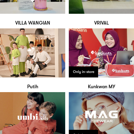
VILLA WANGIAN
VRIVAL
Only in-store
Putih
Kunkwan MY