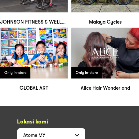
JOHNSON FITNESS & WELLNESS
Malaya Cycles
Only in-store
Only in-store
GLOBAL ART
Alice Hair Wonderland
Lokasi kami
Atome
MY