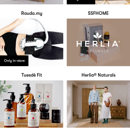
Rauda.my
SSFHOME
Only in-store
Tuesdè Fit
Herlia® Naturals