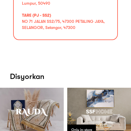
Lumpur, 50490
TARE (PJ - SS2)
NO 71 JALAN SS2/75, 47300 PETALING JAYA,
SELANGOR, Selangor, 47300
Disyorkan
Only in-store