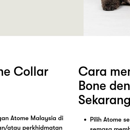
e Collar
Cara mem
Bone den
Sekarang
ngan Atome Malaysia di
Pilih Atome 
an/atau perkhidmatan
semasa memb