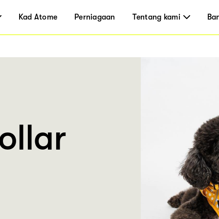
Kad Atome
Perniagaan
Tentang kami
Ba
ollar