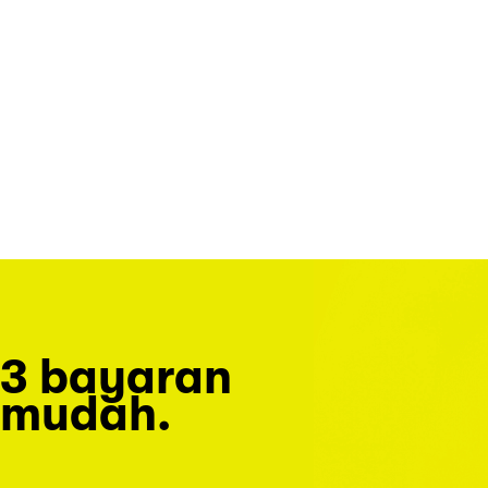
3 bayaran
mudah.