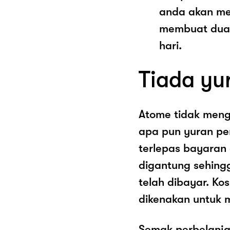
anda akan me
membuat dua 
hari.
Tiada yu
Atome tidak men
apa pun yuran pe
terlepas bayaran
digantung sehing
telah dibayar. K
dikenakan untuk 
Semak perbelanja