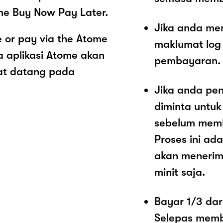
me Buy Now Pay Later.
Jika anda me
 or pay via the Atome
maklumat log
 aplikasi Atome akan
pembayaran.
at datang pada
Jika anda pe
diminta untu
sebelum memb
Proses ini a
akan menerim
minit saja.
Bayar 1/3 dar
Selepas memb