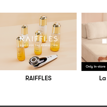
Only in-store
RAIFFLES
La