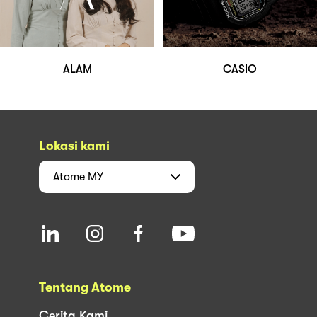
ALAM
CASIO
Lokasi kami
Atome
MY
Tentang Atome
Cerita Kami