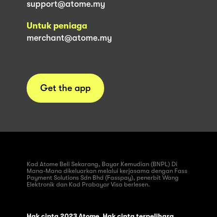
support@atome.my
Untuk peniaga
merchant@atome.my
Get the app
Kad Atome Beli Sekarang, Bayar Kemudian (BNPL) Di
Mana-Mana dikeluarkan melalui kerjasama dengan Fass
Payment Solutions Sdn Bhd (Fasspay), penerbit Wang
Elektronik dan Kad Prabayar Visa berlesen.
Hak cipta 2023 Atome. Hak cipta terpelihara.