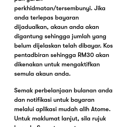
perkhidmatan/tersembunyi. Jika
anda terlepas bayaran
dijadualkan, akaun anda akan
digantung sehingga jumlah yang
belum dijelaskan telah dibayar. Kos
pentadbiran sehingga RM30 akan
dikenakan untuk mengaktifkan
semula akaun anda.
Semak perbelanjaan bulanan anda
dan notifikasi untuk bayaran
melalui aplikasi mudah alih Atome.
Untuk maklumat lanjut, sila rujuk