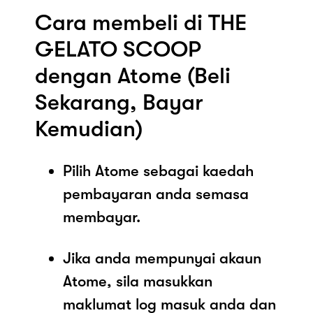
Cara membeli di THE
GELATO SCOOP
dengan Atome (Beli
Sekarang, Bayar
Kemudian)
Pilih Atome sebagai kaedah
pembayaran anda semasa
membayar.
Jika anda mempunyai akaun
Atome, sila masukkan
maklumat log masuk anda dan