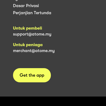
Dasar Privasi
Perjanjian Tertunda
Untuk pembeli
support@atome.my
Untuk peniaga
merchant@atome.my
Get the app