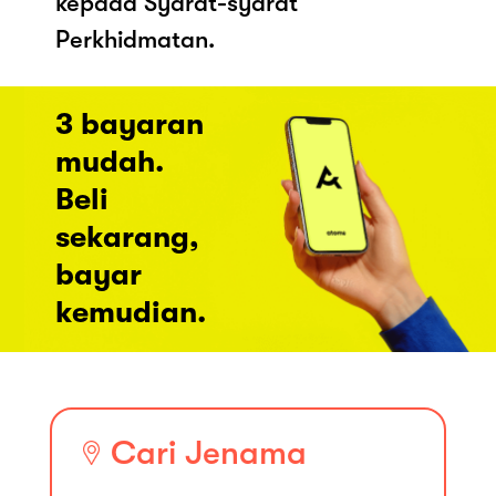
kepada Syarat-syarat
Perkhidmatan.
3 bayaran
mudah.
Beli
sekarang,
bayar
kemudian.
Cari Jenama