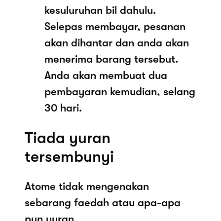
kesuluruhan bil dahulu.
Selepas membayar, pesanan
akan dihantar dan anda akan
menerima barang tersebut.
Anda akan membuat dua
pembayaran kemudian, selang
30 hari.
Tiada yuran
tersembunyi
Atome tidak mengenakan
sebarang faedah atau apa-apa
pun yuran