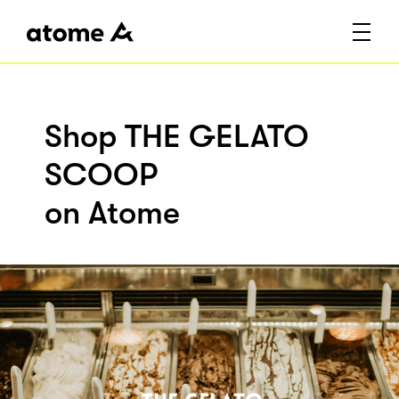
Shop THE GELATO
SCOOP
on Atome