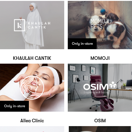
Only in-store
KHAULAH CANTIK
MOMOJI
Only in-store
Allea Clinic
OSIM