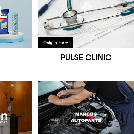
Only in-store
PULSE CLINIC