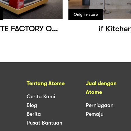
Only in-store
GOODNITE FACTORY OUTLET
if Kitche
Tentang Atome
Jual dengan
Atome
Cerita Kami
Blog
Perniagaan
Berita
Pemaju
Pusat Bantuan