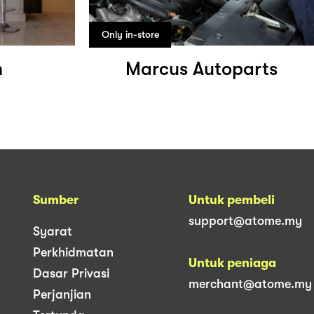
Only in-store
n
Marcus Autoparts
Sumber
Untuk pembeli
support@atome.my
Syarat
Perkhidmatan
Untuk peniaga
Dasar Privasi
merchant@atome.my
Perjanjian