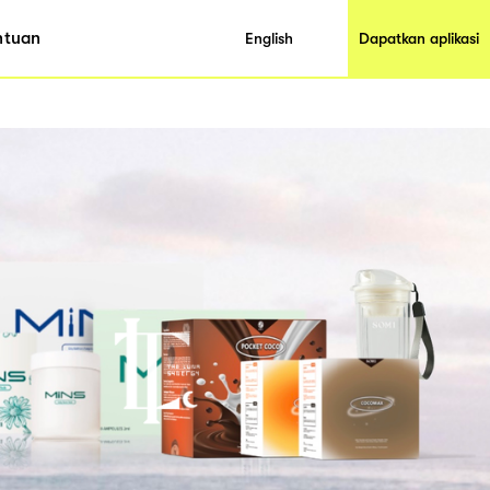
ntuan
English
Dapatkan aplikasi