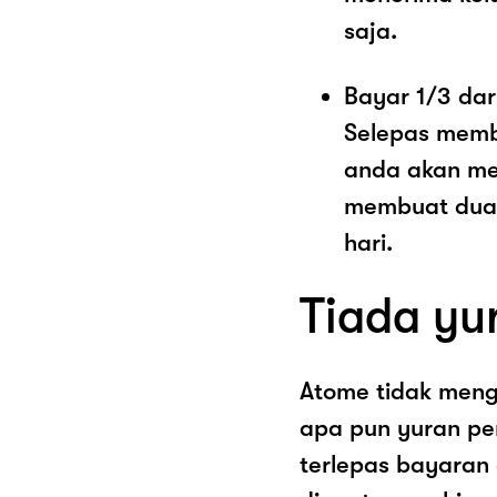
saja.
Bayar 1/3 dar
Selepas memb
anda akan me
membuat dua 
hari.
Tiada yu
Atome tidak men
apa pun yuran pe
terlepas bayaran