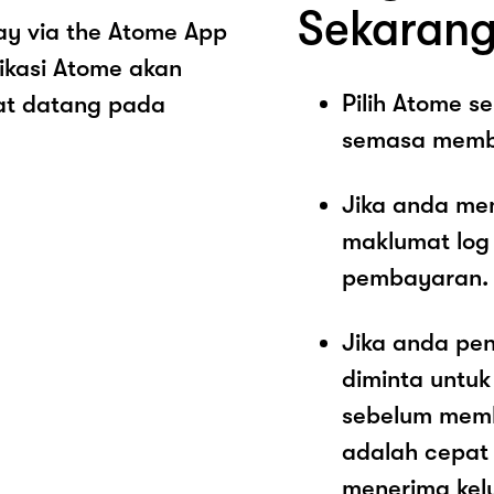
Sekarang
ay via the Atome App
ikasi Atome akan
Pilih Atome 
at datang pada
semasa memb
Jika anda me
maklumat log
pembayaran.
Jika anda pe
diminta untu
sebelum memb
adalah cepat
menerima kel