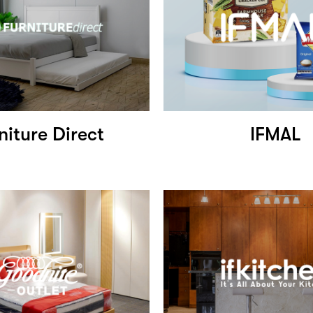
niture Direct
IFMAL