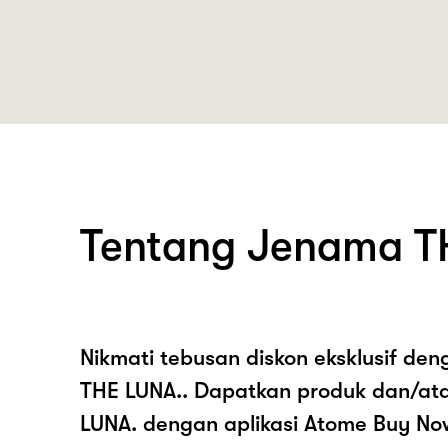
Tentang Jenama T
Nikmati tebusan diskon eksklusif de
THE LUNA.. Dapatkan produk dan/at
LUNA. dengan aplikasi Atome Buy No