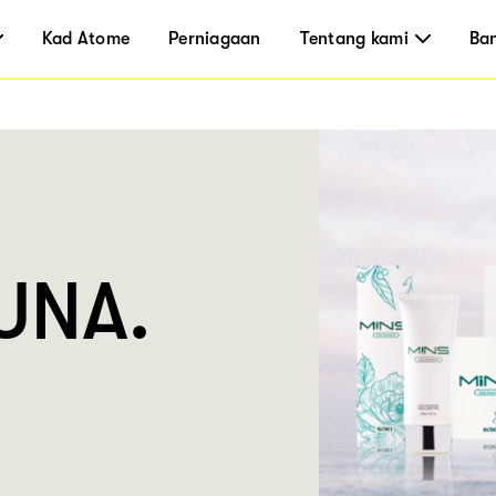
Kad Atome
Perniagaan
Tentang kami
Ba
UNA.