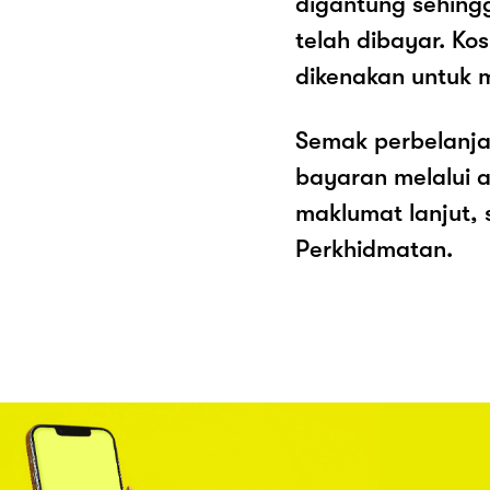
digantung sehing
telah dibayar. K
dikenakan untuk 
Semak perbelanja
bayaran melalui a
maklumat lanjut, 
Perkhidmatan.