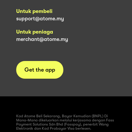
Untuk pembeli
support@atome.my
Untuk peniaga
merchant@atome.my
Get the app
Kad Atome Beli Sekarang, Bayar Kemudian (BNPL) Di
Mana-Mana dikeluarkan melalui kerjasama dengan Fass
Payment Solutions Sdn Bhd (Fasspay), penerbit Wang
Elektronik dan Kad Prabayar Visa berlesen.