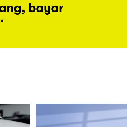
rang, bayar
.