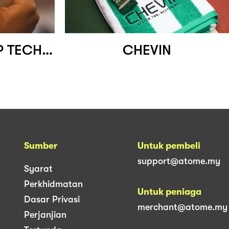
CASHBOX GROUP TECHNOLOGY
CHEVIN
Sumber
Untuk pembeli
support@atome.my
Syarat
Perkhidmatan
Untuk peniaga
Dasar Privasi
merchant@atome.my
Perjanjian