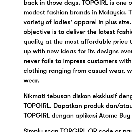
back in those days. TOPGIRL is one 
modest fashion brands in Malaysia. T
variety of ladies' apparel in plus siz
objective is to deliver the latest fas
quality at the most affordable price
up with new ideas for its designs ev
never fails to impress customers with 
clothing ranging from casual wear, 
wear.
Nikmati tebusan diskon eksklusif de
TOPGIRL. Dapatkan produk dan/ata
TOPGIRL dengan aplikasi Atome Buy 
Simply scan TOPGIRL QR code or pay