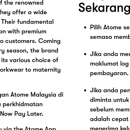
of the renowned
Sekarang
hey offer a wide
e. Their fundamental
Pilih Atome 
hion with premium
semasa memb
 to customers. Coming
ery season, the brand
Jika anda me
its various choice of
maklumat log
workwear to maternity
pembayaran.
Jika anda pe
ngan Atome Malaysia di
diminta untu
u perkhidmatan
sebelum memb
Now Pay Later.
adalah cepat
menerima kel
 via the Atome App