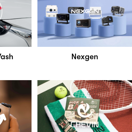
ash
Nexgen