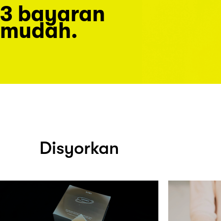
3 bayaran
mudah.
Disyorkan