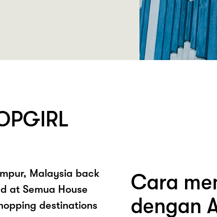
TOPGIRL
umpur, Malaysia back
Cara mem
cated at Semua House
dengan A
shopping destinations