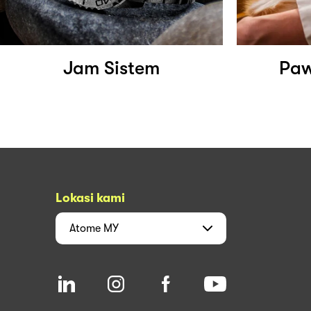
Jam Sistem
Paw
Lokasi kami
Atome
MY