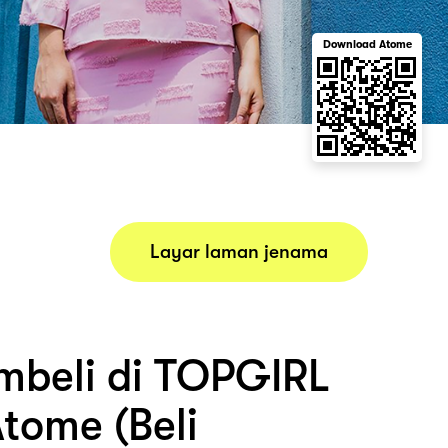
Download Atome
Layar laman jenama
beli di TOPGIRL
tome (Beli