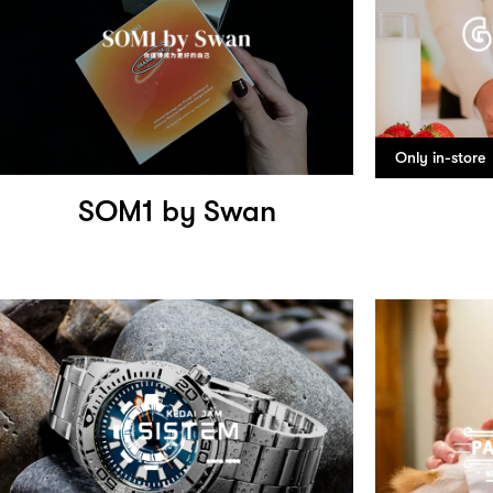
Only in-store
SOM1 by Swan