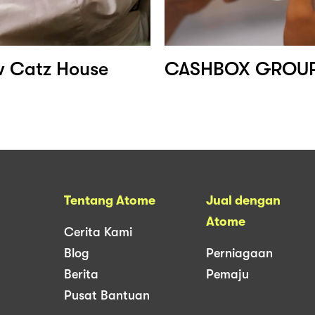
 Catz House
Tentang Atome
Jual dengan
Atome
Cerita Kami
Blog
Perniagaan
Berita
Pemaju
Pusat Bantuan