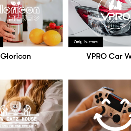
Only in-store
Gloricon
VPRO Car W