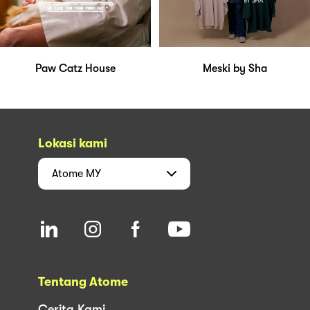
Paw Catz House
Meski by Sha
Lokasi kami
Atome
MY
Tentang Atome
Cerita Kami