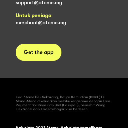
support@atome.my
Untuk peniaga
merchant@atome.my
Get the app
Kad Atome Beli Sekarang, Bayar Kemudian (BNPL) Di
Mana-Mana dikeluarkan melalui kerjasama dengan Fass
Payment Solutions Sdn Bhd (Fasspay), penerbit Wang
Elektronik dan Kad Prabayar Visa berlesen.
Hak cipta 2023 Atome. Hak cipta terpelihara.