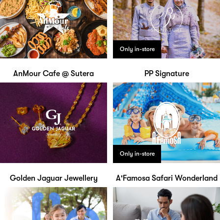
Only in-store
AnMour Cafe @ Sutera
PP Signature
Only in-store
Golden Jaguar Jewellery
A'Famosa Safari Wonderland