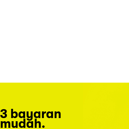
3 bayaran
mudah.