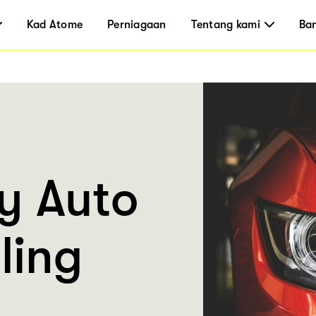
Kad Atome
Perniagaan
Tentang kami
Ba
y Auto
ling