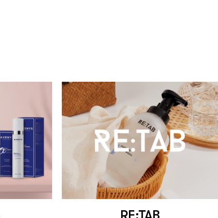
o
RE:TAB