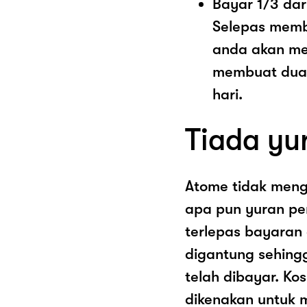
Bayar 1/3 dar
Selepas memb
anda akan me
membuat dua 
hari.
Tiada yu
Atome tidak men
apa pun yuran pe
terlepas bayaran
digantung sehing
telah dibayar. K
dikenakan untuk 