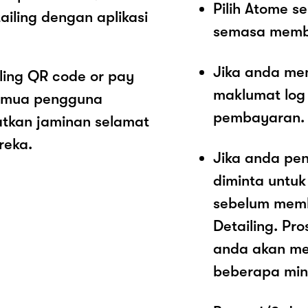
Pilih Atome 
ailing dengan aplikasi
semasa memb
Jika anda me
iling QR code or pay
maklumat log
Semua pengguna
pembayaran.
atkan jaminan selamat
reka.
Jika anda pe
diminta untu
sebelum memb
Detailing. Pr
anda akan me
beberapa mini