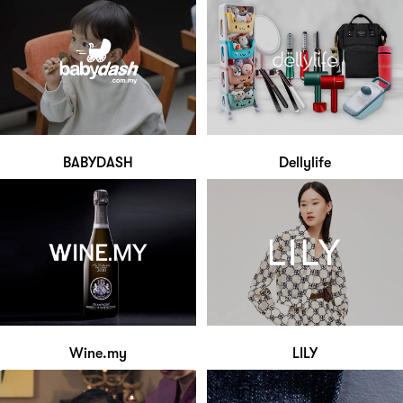
BABYDASH
Dellylife
Wine.my
LILY