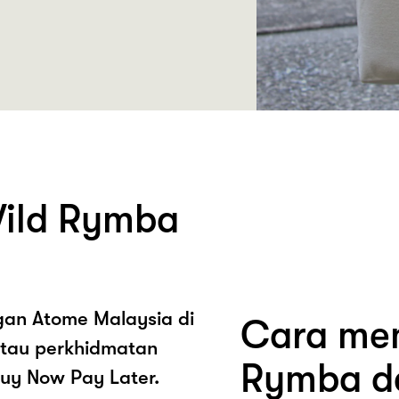
ild Rymba
ngan Atome Malaysia di
Cara mem
tau perkhidmatan
Rymba de
uy Now Pay Later.