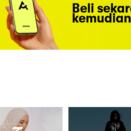
Beli seka
kemudian