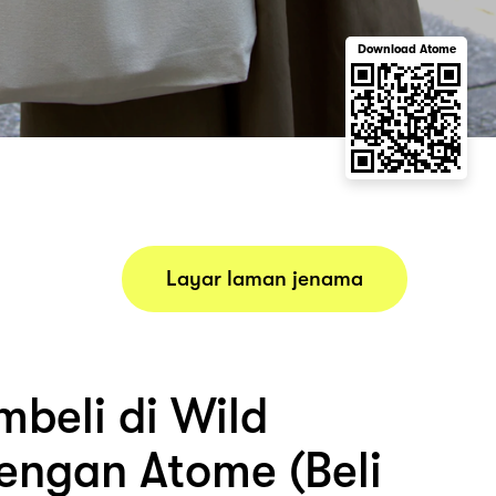
Download Atome
Layar laman jenama
beli di Wild
ngan Atome (Beli