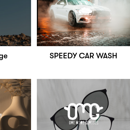
ge
SPEEDY CAR WASH