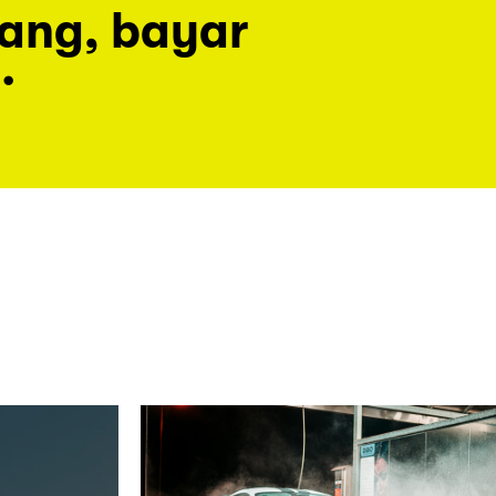
rang, bayar
.