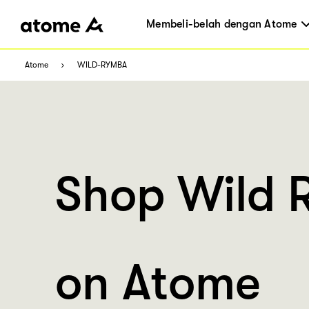
Membeli-belah dengan Atome
Atome
WILD-RYMBA
Shop Wild
on Atome