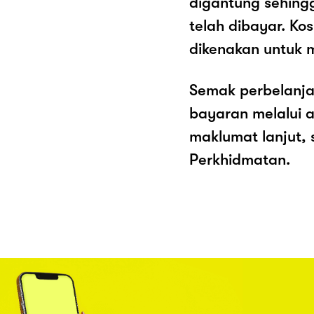
digantung sehing
telah dibayar. K
dikenakan untuk 
Semak perbelanja
bayaran melalui a
maklumat lanjut, 
Perkhidmatan.