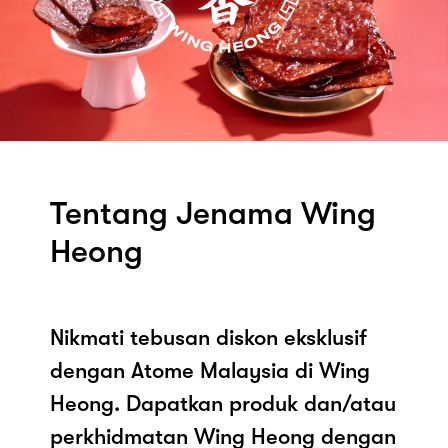
Tentang Jenama Wing
Heong
Nikmati tebusan diskon eksklusif
dengan Atome Malaysia di Wing
Heong. Dapatkan produk dan/atau
perkhidmatan Wing Heong dengan